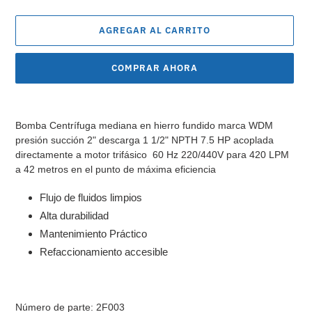
AGREGAR AL CARRITO
COMPRAR AHORA
Agregando
el
Bomba Centrífuga mediana
en hierro fundido marca WDM
producto
presión succión 2" descarga 1 1/2" NPTH 7.5 HP acoplada
a
directamente a motor trifásico 60 Hz 220/440V para 420 LPM
tu
a 42 metros en el punto de máxima eficiencia
carrito
de
Flujo de fluidos limpios
compra
Alta durabilidad
Mantenimiento Práctico
Refaccionamiento accesible
Número de parte: 2F003