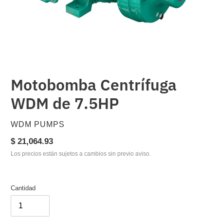
Motobomba Centrífuga
WDM de 7.5HP
PROVEEDOR
WDM PUMPS
Precio
$ 21,064.93
habitual
Los precios están sujetos a cambios sin previo aviso.
Cantidad